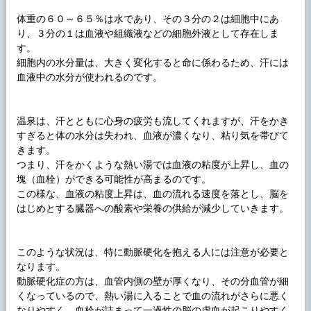
体重の６０～６５％は水であり、その３分の２は細胞中にあ
り、３分の１は血液や組織液などの細胞外液として存在しま
す。
細胞内の水分量は、大きく変化すると命に係わるため、汗には
血液中の水分が使われるのです。
温泉は、汗とともに心身の疲労も流してくれますが、汗をかき
すぎると体の水分は失われ、血液が濃くなり、粘り気を帯びて
きます。
つまり、汗をかくような熱い湯では血液の粘度が上昇し、血の
塊（血栓）ができる可能性が高まるのです。
この様な、血液の粘度上昇は、血の流れる速度を落とし、脳を
はじめとする臓器への酸素や栄養の供給が減少していきます。
このような状況は、特に動脈硬化を抱える人には注意が必要と
なります。
動脈硬化症の方は、血管内側の壁が厚くなり、その分血管が細
くなっているので、熱い湯に入ることで血の流れがさらに悪く
なりやすく、血栓が詰まって一過性の脳の虚血が起こりやすく