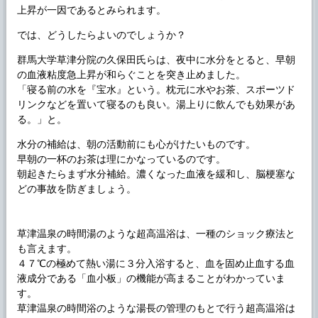
上昇が一因であるとみられます。
では、どうしたらよいのでしょうか？
群馬大学草津分院の久保田氏らは、夜中に水分をとると、早朝
の血液粘度急上昇が和らぐことを突き止めました。
「寝る前の水を『宝水』という。枕元に水やお茶、スポーツド
リンクなどを置いて寝るのも良い。湯上りに飲んでも効果があ
る。」と。
水分の補給は、朝の活動前にも心がけたいものです。
早朝の一杯のお茶は理にかなっているのです。
朝起きたらまず水分補給。濃くなった血液を緩和し、脳梗塞な
どの事故を防ぎましょう。
草津温泉の時間湯のような超高温浴は、一種のショック療法と
も言えます。
４７℃の極めて熱い湯に３分入浴すると、血を固め止血する血
液成分である「血小板」の機能が高まることがわかっていま
す。
草津温泉の時間浴のような湯長の管理のもとで行う超高温浴は