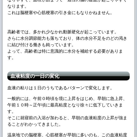
なります。
これは脳梗塞や心筋梗塞の引き金にもなりかねません。
高齢者では、多かれ少なかれ動脈硬化が起こっています。
さらに水分調節能力も落ちており、体の水分不足をのどの渇き
に結び付ける働きも鈍っています。
よって、高齢者は特に意識的に水分を補給する必要がありま
す。
血液粘度の一日の変化
血液の粘りは１日のうちであるパターンで変化します。
一般的には、午前０時頃を境に上昇をはじめ、早朝に急上昇、
午前１０時～正午頃に最高粘度となり徐々に低下していきま
す。
そこに就寝前の入浴が加わると、早朝の血液粘度の上昇が強ま
ることがわかってきました。
温泉地での脳梗塞、心筋梗塞が早朝に多いのも、この血液粘度