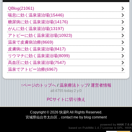
QBlog
(21061)
喘息に効く温泉湯治場
(15446)
糖尿病に効く温泉湯治場
(14176)
がんに効く温泉湯治場
(13197)
アトピーに効く温泉湯治場
(10923)
温泉で皮膚病治療
(8669)
皮膚病に効く温泉湯治場
(8417)
リウマチに効く温泉湯治場
(8099)
高血圧に効く温泉湯治場
(7547)
温泉でアトピー治療
(6967)
↑ページのトップへ
/
温泉療法トップ
/
運営者情報
all:4755 today:2 y:0
PCサイトに切り換え
Copyright © 2026
快湯R
All Rights Reserved.
宮城県仙台市太白区，contact me by blog comment
powered by
HAIK
7.0.4
based on
PukiWiki
1.4.7 License is
GPL
.
HAIK