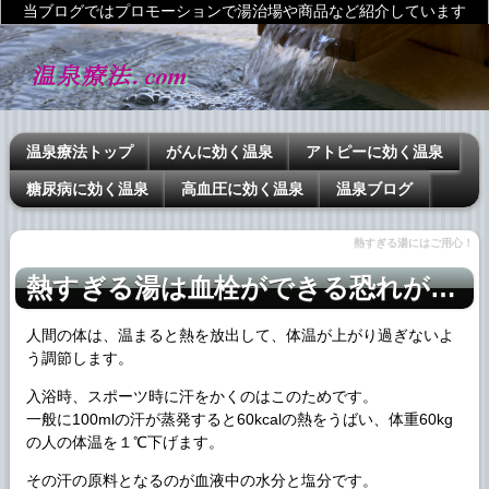
当ブログではプロモーションで湯治場や商品など紹介しています
温泉療法トップ
がんに効く温泉
アトピーに効く温泉
糖尿病に効く温泉
高血圧に効く温泉
温泉ブログ
熱すぎる湯にはご用心！
熱すぎる湯は血栓ができる恐れが…
人間の体は、温まると熱を放出して、体温が上がり過ぎないよ
う調節します。
入浴時、スポーツ時に汗をかくのはこのためです。
一般に100mlの汗が蒸発すると60kcalの熱をうばい、体重60kg
の人の体温を１℃下げます。
その汗の原料となるのが血液中の水分と塩分です。