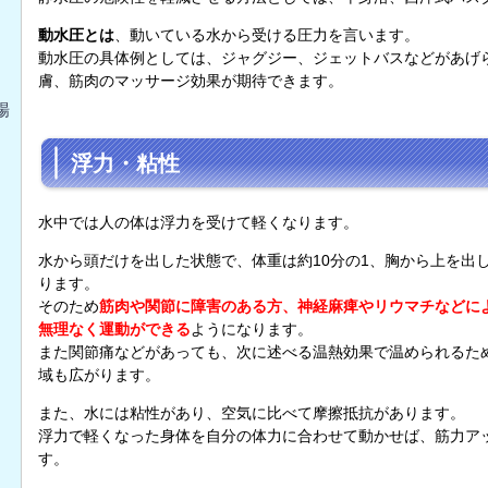
動水圧とは
、動いている水から受ける圧力を言います。
動水圧の具体例としては、ジャグジー、ジェットバスなどがあげ
膚、筋肉のマッサージ効果が期待できます。
場
浮力・粘性
水中では人の体は浮力を受けて軽くなります。
水から頭だけを出した状態で、体重は約10分の1、胸から上を出
ります。
そのため
筋肉や関節に障害のある方、神経麻痺やリウマチなどに
無理なく運動ができる
ようになります。
また関節痛などがあっても、次に述べる温熱効果で温められるた
域も広がります。
また、水には粘性があり、空気に比べて摩擦抵抗があります。
浮力で軽くなった身体を自分の体力に合わせて動かせば、筋力ア
す。