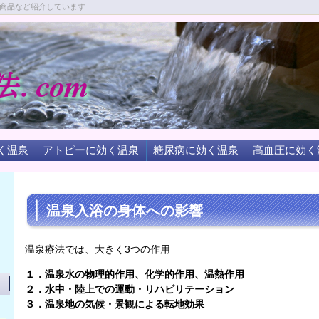
商品など紹介しています
く温泉
アトピーに効く温泉
糖尿病に効く温泉
高血圧に効く
温泉入浴の身体への影響
温泉療法では、大きく3つの作用
１．温泉水の物理的作用、化学的作用、温熱作用
２．水中・陸上での運動・リハビリテーション
３．温泉地の気候・景観による転地効果