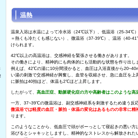
温熱
温泉入浴は水温によって冷水浴（24℃以下）、低温浴（25-34℃）
＝熱くも冷たくも感じない）、微温浴（37-39℃）、温浴（40-4
けられます。
42℃以上の高温浴は、交感神経を緊張させる働きがあります。
その働きにより、精神的にも肉体的にも活動的な状態を作り出し
果
例えば、42℃の湯に10分間浸かると、血圧は入浴直後から20~4
い湯の刺激で交感神経が興奮し、血管を収縮させ、急に血圧を上
！
に脈拍は40拍ほど、体温も2℃ほど上昇します。
したがって、
高血圧症、動脈硬化症の方や高齢者はこのような高
一方、37~39℃の微温浴は、副交感神経系を刺激するため違う反
）
微温浴では軽度の血圧・脈拍・体温の変化はあるものの非常に精
ります。
このようなことから、低血圧で頭がボーっとして寝起きの悪い方
浴びるとシャキッとしますし、精神的なストレスから解放された