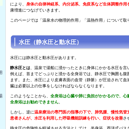
により、
身体の自律神経系、内分泌系、免疫系など生体調整作用
康増進につなげていきます。
このページでは「温泉水の物理的作用」「温熱作用」について取
水圧（静水圧と動水圧）
水圧には静水圧と動水圧があります。
静水圧とは
、温泉で湯船に浸かったときに身体にかかる水圧を言
用
例えば、首までどっぷりと浸かる全身浴では、静水圧で胸囲も腹
ます。また、水圧により皮膚表面の血管（静脈）が圧迫されて血
臓は必要以上の仕事をしなければならなくなります。
場
このようなことから、
全身浴は心臓や肺に負担がかかるので、心
全身浴はお勧めできません
。
しかし、逆に
温泉療法の専門医の指導の下で、肺気腫、慢性気管
患者さんが、水圧を利用した呼吸機能訓練を行い、症状を改善
さ
静水圧の危険性を軽減させる方法としては、半身浴、西洋式バス