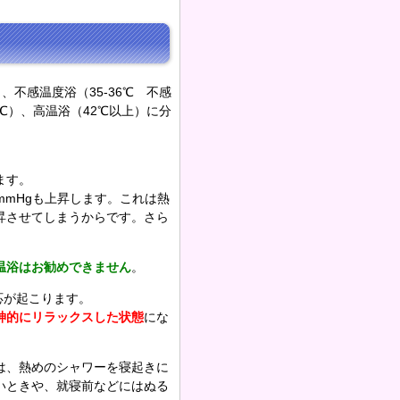
、不感温度浴（35-36℃ 不感
1℃）、高温浴（42℃以上）に分
ます。
0mmHgも上昇します。これは熱
昇させてしまうからです。さら
温浴はお勧めできません
。
応が起こります。
神的にリラックスした状態
にな
は、熱めのシャワーを寝起きに
いときや、就寝前などにはぬる