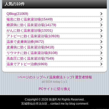
人気の10件
QBlog
(21069)
喘息に効く温泉湯治場
(15449)
糖尿病に効く温泉湯治場
(14179)
がんに効く温泉湯治場
(13201)
アトピーに効く温泉湯治場
(10928)
温泉で皮膚病治療
(8672)
皮膚病に効く温泉湯治場
(8418)
リウマチに効く温泉湯治場
(8108)
高血圧に効く温泉湯治場
(7549)
温泉でアトピー治療
(6969)
↑ページのトップへ
/
温泉療法トップ
/
運営者情報
all:5034 today:1 y:1
PCサイトに切り換え
Copyright © 2026
快湯R
All Rights Reserved.
宮城県仙台市太白区，contact me by blog comment