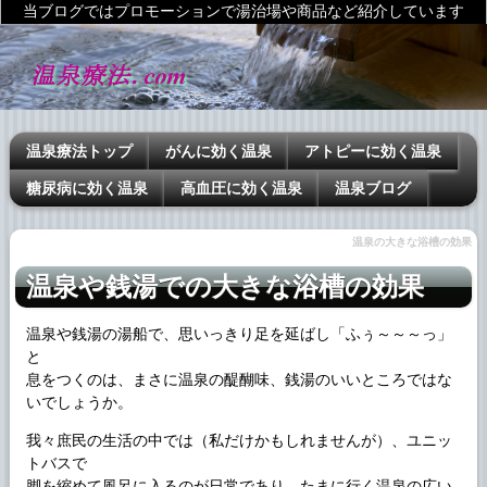
当ブログではプロモーションで湯治場や商品など紹介しています
温泉療法トップ
がんに効く温泉
アトピーに効く温泉
糖尿病に効く温泉
高血圧に効く温泉
温泉ブログ
温泉の大きな浴槽の効果
温泉や銭湯での大きな浴槽の効果
温泉や銭湯の湯船で、思いっきり足を延ばし「ふぅ～～～っ」
と
息をつくのは、まさに温泉の醍醐味、銭湯のいいところではな
いでしょうか。
我々庶民の生活の中では（私だけかもしれませんが）、ユニッ
トバスで
脚を縮めて風呂に入るのが日常であり、たまに行く温泉の広い