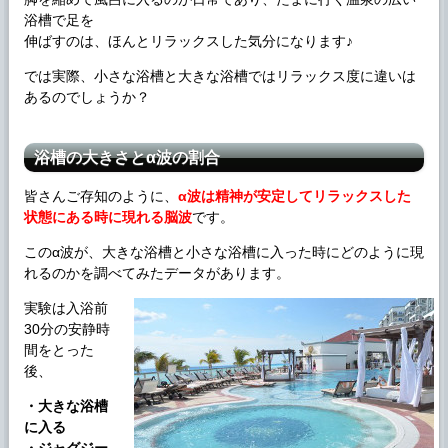
浴槽で足を
伸ばすのは、ほんとリラックスした気分になります♪
では実際、小さな浴槽と大きな浴槽ではリラックス度に違いは
あるのでしょうか？
浴槽の大きさとα波の割合
皆さんご存知のように、
α波は精神が安定してリラックスした
状態にある時に現れる脳波
です。
このα波が、大きな浴槽と小さな浴槽に入った時にどのように現
れるのかを調べてみたデータがあります。
実験は入浴前
30分の安静時
間をとった
後、
・大きな浴槽
に入る