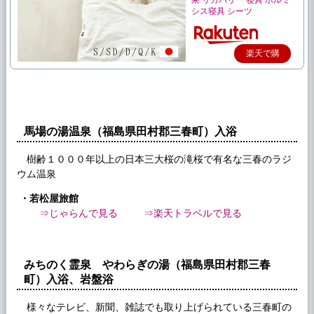
果 リカバリー 寝具 ホルミ
シス寝具 シーツ
楽天で購
入
馬場の湯温泉（福島県田村郡三春町）入浴
樹齢１０００年以上の日本三大桜の滝桜で有名な三春のラジ
ウム温泉
・若松屋旅館
⇒じゃらんで見る
⇒楽天トラベルで見る
みちのく霊泉 やわらぎの湯（福島県田村郡三春
町）入浴、岩盤浴
様々なテレビ、新聞、雑誌でも取り上げられている三春町の