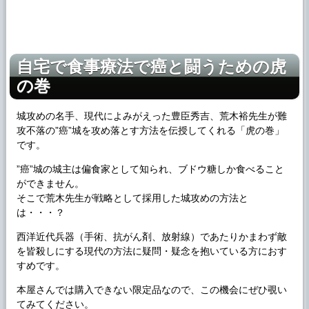
自宅で食事療法で癌と闘うための虎
の巻
城攻めの名手、現代によみがえった豊臣秀吉、荒木裕先生が難
攻不落の”癌”城を攻め落とす方法を伝授してくれる「虎の巻」
です。
”癌”城の城主は偏食家として知られ、ブドウ糖しか食べること
ができません。
そこで荒木先生が戦略として採用した城攻めの方法と
は・・・？
西洋近代兵器（手術、抗がん剤、放射線）であたりかまわず敵
を皆殺しにする現代の方法に疑問・疑念を抱いている方におす
すめです。
本屋さんでは購入できない限定品なので、この機会にぜひ覗い
てみてください。