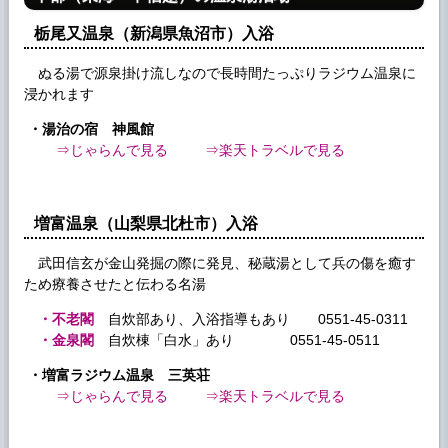
栃尾又温泉（新潟県魚沼市）入浴
ぬる湯で源泉掛け流しなので長時間たっぷりラジウム温泉に
浸かれます
・湯治の宿 神風館
⇒じゃらんで見る
⇒楽天トラベルで見る
増富温泉（山梨県北杜市）入浴
武田信玄が金山発掘の際に発見、秘蔵湯として兵の傷を癒す
ため療養させたと伝わる名湯
・不老閣
自炊部あり、入浴指導もあり 0551-45-0311
・金泉閣
自炊棟「白水」あり 0551-45-0511
・増富ラジウム温泉 三英荘
⇒じゃらんで見る
⇒楽天トラベルで見る