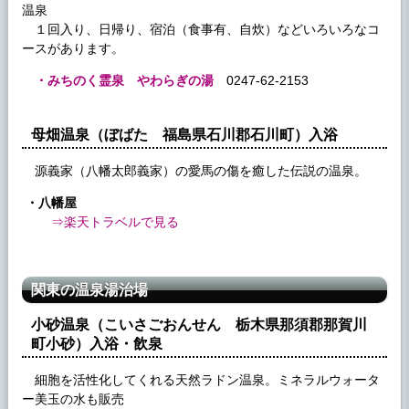
温泉
１回入り、日帰り、宿泊（食事有、自炊）などいろいろなコ
ースがあります。
・みちのく霊泉 やわらぎの湯
0247-62-2153
母畑温泉（ぼばた 福島県石川郡石川町）入浴
源義家（八幡太郎義家）の愛馬の傷を癒した伝説の温泉。
・八幡屋
⇒楽天トラベルで見る
関東の温泉湯治場
小砂温泉（こいさごおんせん 栃木県那須郡那賀川
町小砂）入浴・飲泉
細胞を活性化してくれる天然ラドン温泉。ミネラルウォータ
ー美玉の水も販売