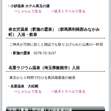
・小砂温泉 ホテル美玉の湯
⇒じゃらんで見る
⇒楽天トラベルで見る
奈女沢温泉（釈迦の霊泉）（群馬県利根郡みなかみ
町） 入浴・飲泉
ご神水が万病に効くと雑誌でも取り上げられた山奥の一軒宿
・釈迦の霊泉
0278-72-3137
名栗ラジウム温泉（埼玉県飯能市）入浴
東京から１時間で行ける奥武蔵最後の秘境
・名栗温泉 大松閣
⇒じゃらんで見る
⇒楽天トラベルで見る
中部（東海・甲信越）の温泉湯治場