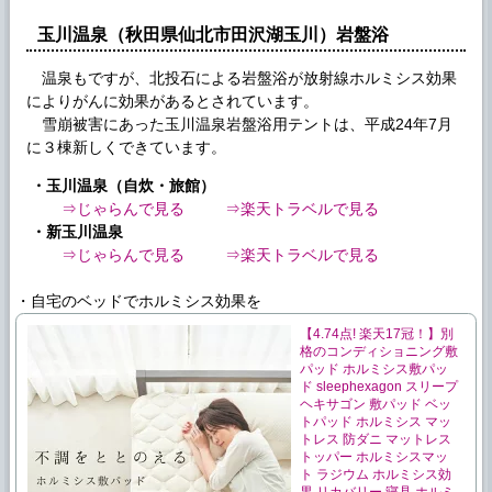
玉川温泉（秋田県仙北市田沢湖玉川）岩盤浴
温泉もですが、北投石による岩盤浴が放射線ホルミシス効果
によりがんに効果があるとされています。
雪崩被害にあった玉川温泉岩盤浴用テントは、平成24年7月
に３棟新しくできています。
・玉川温泉（自炊・旅館）
⇒じゃらんで見る
⇒楽天トラベルで見る
・新玉川温泉
⇒じゃらんで見る
⇒楽天トラベルで見る
・自宅のベッドでホルミシス効果を
【4.74点! 楽天17冠！】別
格のコンディショニング敷
パッド ホルミシス敷パッ
ド sleephexagon スリープ
ヘキサゴン 敷パッド ベッ
トパッド ホルミシス マッ
トレス 防ダニ マットレス
トッパー ホルミシスマッ
ト ラジウム ホルミシス効