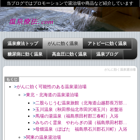
当ブログではプロモーションで湯治場や商品など紹介しています
温泉療法トップ
がんに効く温泉
アトピーに効く温泉
糖尿病に効く温泉
高血圧に効く温泉
温泉ブログ
がんに効く温泉湯治場
がんに効く可能性のある温泉湯治場
東北・北海道の温泉湯治場
二股らじうむ温泉旅館（北海道山越郡長万部町）入浴
玉川温泉（秋田県仙北市田沢湖玉川）岩盤浴
馬場の湯温泉（福島県田村郡三春町）入浴
みちのく霊泉 やわらぎの湯（福島県田村郡三春町）入浴、岩盤浴
母畑温泉（ぼばた 福島県石川郡石川町）入浴
関東の温泉湯治場