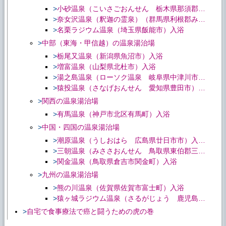
小砂温泉（こいさごおんせん 栃木県那須郡那賀川町小砂）入浴・飲泉
奈女沢温泉（釈迦の霊泉）（群馬県利根郡みなかみ町） 入浴・飲泉
名栗ラジウム温泉（埼玉県飯能市）入浴
中部（東海・甲信越）の温泉湯治場
栃尾又温泉（新潟県魚沼市）入浴
増富温泉（山梨県北杜市）入浴
湯之島温泉（ローソク温泉 岐阜県中津川市）入浴
猿投温泉（さなげおんせん 愛知県豊田市）入浴
関西の温泉湯治場
有馬温泉（神戸市北区有馬町）入浴
中国・四国の温泉湯治場
潮原温泉（うしおはら 広島県廿日市市）入浴、飲泉
三朝温泉（みささおんせん 鳥取県東伯郡三朝町）入浴
関金温泉（鳥取県倉吉市関金町）入浴
九州の温泉湯治場
熊の川温泉（佐賀県佐賀市富士町）入浴
猿ヶ城ラジウム温泉（さるがじょう 鹿児島県垂水市高城）入浴
自宅で食事療法で癌と闘うための虎の巻