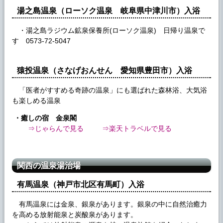
湯之島温泉（ローソク温泉 岐阜県中津川市）入浴
・湯之島ラジウム鉱泉保養所(ローソク温泉) 日帰り温泉で
す 0573-72-5047
猿投温泉（さなげおんせん 愛知県豊田市）入浴
「医者がすすめる奇跡の温泉」にも選ばれた森林浴、大気浴
も楽しめる温泉
・癒しの宿 金泉閣
⇒じゃらんで見る
⇒楽天トラベルで見る
関西の温泉湯治場
有馬温泉（神戸市北区有馬町）入浴
有馬温泉には金泉、銀泉があります。銀泉の中に自然治癒力
を高める放射能泉と炭酸泉があります。