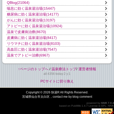
QBlog
(21064)
喘息に効く温泉湯治場
(15447)
糖尿病に効く温泉湯治場
(14177)
がんに効く温泉湯治場
(13197)
アトピーに効く温泉湯治場
(10924)
温泉で皮膚病治療
(8670)
皮膚病に効く温泉湯治場
(8417)
リウマチに効く温泉湯治場
(8103)
高血圧に効く温泉湯治場
(7547)
温泉でアトピー治療
(6967)
↑ページのトップへ
/
温泉療法トップ
/
運営者情報
all:4356 today:2 y:1
PCサイトに切り換え
Copyright © 2026
快湯R
All Rights Reserved.
宮城県仙台市太白区，contact me by blog comment
powered by
HAIK
7.0.4
based on
PukiWiki
1.4.7 License is
GPL
.
HAIK