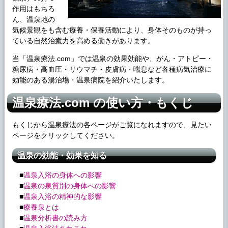
作用はもちろ
ん、温泉地の
気候景観をも含む療養・保養活動により、身体そのものが持っ
ている自然治癒力を高める働きがあります。
当「温泉療法.com」では温泉の効果効能や、がん・アトピー・
糖尿病・高血圧・リウマチ・皮膚病・喘息など各種病気治療に
効能のある湯治場・温泉病院を紹介いたします。
温泉療法.com の使い方・もくじ
もくじから温泉療法の各ページがご覧になれますので、見たい
ページをクリックしてください。
温泉の効能・効果を知る
■
温泉入浴の身体への影響
■
温泉の泉質別の身体への影響
■
温泉入浴の精神的な影響
■
療養泉とは
■
温泉分析書の読み方