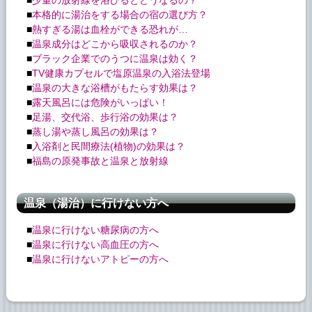
■
少量の放射線を浴びるとどうなるの？
■
本格的に湯治をする場合の宿の選び方？
■
熱すぎる湯は血栓ができる恐れが…
■
温泉成分はどこから吸収されるのか？
■
ブラック企業でのうつに温泉は効く？
■
TV健康カプセルで塩原温泉の入浴法登場
■
温泉の大きな浴槽がもたらす効果は？
■
露天風呂には危険がいっぱい！
■
足湯、交代浴、歩行浴の効果は？
■
蒸し湯や蒸し風呂の効果は？
■
入浴剤と民間療法(植物)の効果は？
■
福島の原発事故と温泉と放射線
温泉（湯治）に行けない方へ
■
温泉に行けない糖尿病の方へ
■
温泉に行けない高血圧の方へ
■
温泉に行けないアトピーの方へ