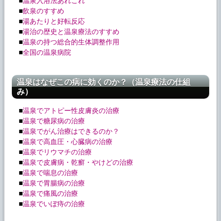
■
温泉入浴法あれこれ
■
飲泉のすすめ
■
湯あたりと好転反応
■
湯治の歴史と温泉療法のすすめ
■
温泉の持つ総合的生体調整作用
■
全国の温泉病院
温泉はなぜこの病に効くのか？（温泉療法の仕組
み）
■
温泉でアトピー性皮膚炎の治療
■
温泉で糖尿病の治療
■
温泉でがん治療はできるのか？
■
温泉で高血圧・心臓病の治療
■
温泉でリウマチの治療
■
温泉で皮膚病・乾癬・やけどの治療
■
温泉で喘息の治療
■
温泉で胃腸病の治療
■
温泉で痛風の治療
■
温泉でいぼ痔の治療