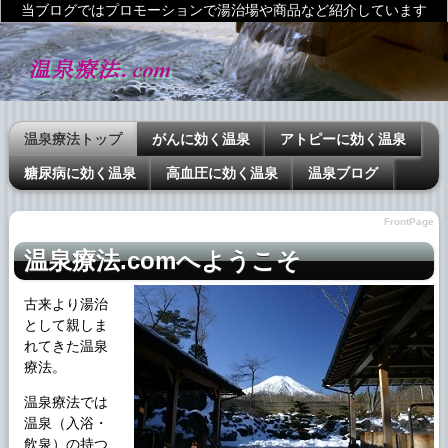
当ブログではプロモーションで湯治場や商品など紹介しています
温泉療法トップ
がんに効く温泉
アトピーに効く温泉
糖尿病に効く温泉
高血圧に効く温泉
温泉ブログ
FrontPage
温泉療法.comへようこそ
古来より湯治
として親しま
れてきた温泉
療法。
温泉療法では
温泉（入浴・
飲泉）の持つ